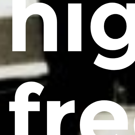
hi
fr